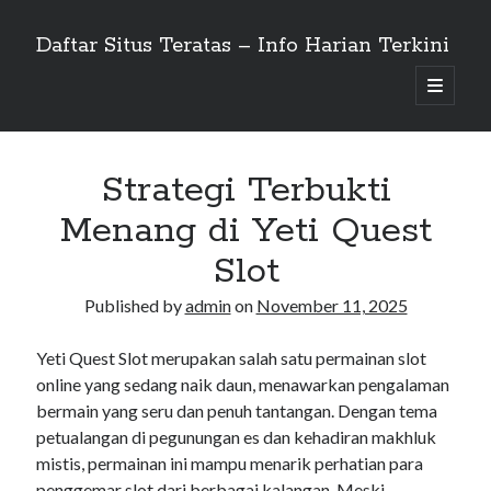
Daftar Situs Teratas – Info Harian Terkini
open
primary
Sidebar
menu
Search
Search
Strategi Terbukti
Menang di Yeti Quest
Recent Posts
Slot
Mengenal Sweet Bonanza: Game Paling Manis dari Pragmatic Play
Published by
admin
on
November 11, 2025
Perbedaan Antara Taruhan Single Bet dan Mix Parlay
Fenomena Tafsir Mimpi: Hubungan Antara Bunga Tidur dan Angka
Keberuntungan
Yeti Quest Slot merupakan salah satu permainan slot
Mengapa Slot Pragmatic Play Selalu Jadi Pilihan Utama para Pemain?
online yang sedang naik daun, menawarkan pengalaman
Cara Kerja RNG (Random Number Generator) di Pragmatic Play, Apakah
bermain yang seru dan penuh tantangan. Dengan tema
Adil?
petualangan di pegunungan es dan kehadiran makhluk
mistis, permainan ini mampu menarik perhatian para
penggemar slot dari berbagai kalangan. Meski