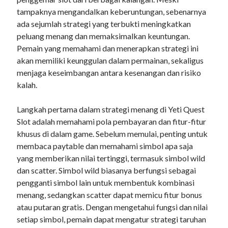
Recent Comments
tampaknya mengandalkan keberuntungan, sebenarnya
No comments to show.
ada sejumlah strategi yang terbukti meningkatkan
peluang menang dan memaksimalkan keuntungan.
Pemain yang memahami dan menerapkan strategi ini
Sidebar/Blogroll
akan memiliki keunggulan dalam permainan, sekaligus
menjaga keseimbangan antara kesenangan dan risiko
free spins no deposit
kalah.
10 euro deposit casino
Langkah pertama dalam strategi menang di Yeti Quest
platinum slots
Slot adalah memahami pola pembayaran dan fitur-fitur
สล็อต
khusus di dalam game. Sebelum memulai, penting untuk
membaca paytable dan memahami simbol apa saja
casino en ligne fiable
yang memberikan nilai tertinggi, termasuk simbol wild
slot777
dan scatter. Simbol wild biasanya berfungsi sebagai
pengganti simbol lain untuk membentuk kombinasi
casino en ligne france
menang, sedangkan scatter dapat memicu fitur bonus
nouveaux casinos en ligne
atau putaran gratis. Dengan mengetahui fungsi dan nilai
setiap simbol, pemain dapat mengatur strategi taruhan
no deposit free spins