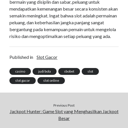
bermain yang disiplin dan sabar, peluang untuk
mendapatkan kemenangan besar secara konsisten akan
togel online
semakin meningkat. Ingat bahwa slot adalah permainan
slot gacor
peluang, dan keberhasilan jangka panjang sangat
bergantung pada kemampuan pemain untuk mengelola
sbobet
risiko dan mengoptimalkan setiap peluang yang ada.
judi bola
Published in
Slot Gacor
casino
judi bola
sbobet
slot
slot gacor
slot online
Previous Post
Jackpot Hunter: Game Slot yang Menghasilkan Jackpot
Besar