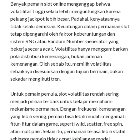
Banyak pemain slot online menganggap bahwa
slot 5k
volatilitas tinggi selalu lebih menguntungkan karena
peluang jackpot lebih besar. Padahal, kenyataannya
MPO500
tidak selalu demikian. Keuntungan dalam permainan slot
slot gacor
tetap dipengaruhi oleh faktor keberuntungan dan
sistem RNG atau Random Number Generator yang
link gacor
bekerja secara acak. Volatilitas hanya menggambarkan
pola distribusi kemenangan, bukan jaminan
kemenangan. Oleh sebab itu, memilih volatilitas
sideside
sebaiknya disesuaikan dengan tujuan bermain, bukan
sekadar mengikuti tren.
slot online
Untuk pemain pemula, slot volatilitas rendah sering
slot
menjadi pilihan terbaik untuk belajar memahami
slot
mekanisme permainan. Dengan frekuensi kemenangan
yang lebih sering, pemain bisa lebih mudah mengamati
สล็อตเว็บตรง
fitur-fitur dalam game, seperti wild, scatter, free spin,
เว็บสล็อต
atau multiplier. Selain itu, permainan terasa lebih stabil
sehingga pemain tidak cepat kehilangan modal.
เว็บตรง