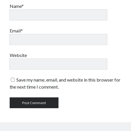
Name*
Email*
Website
Save my name, email, and website in this browser for
the next time I comment.