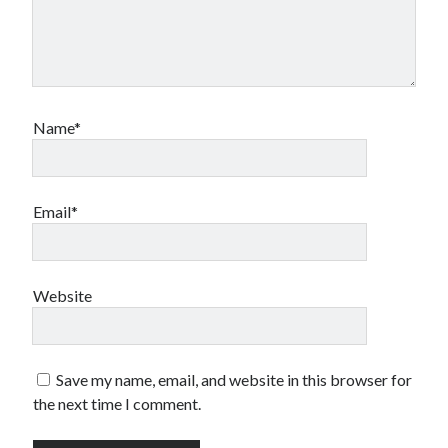
Name*
Email*
Website
Save my name, email, and website in this browser for
the next time I comment.