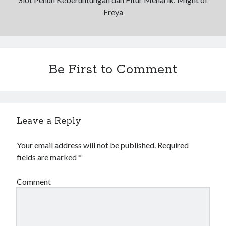
Freya
Be First to Comment
Leave a Reply
Your email address will not be published.
Required
fields are marked
*
Comment