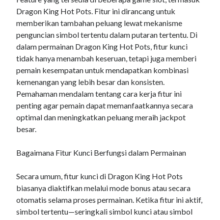
Recent Comments
Dragon King Hot Pots. Fitur ini dirancang untuk
No comments to show.
memberikan tambahan peluang lewat mekanisme
penguncian simbol tertentu dalam putaran tertentu. Di
dalam permainan Dragon King Hot Pots, fitur kunci
Sidebar/Blogroll
tidak hanya menambah keseruan, tetapi juga memberi
pemain kesempatan untuk mendapatkan kombinasi
free spins no deposit
kemenangan yang lebih besar dan konsisten.
10 euro deposit casino
Pemahaman mendalam tentang cara kerja fitur ini
penting agar pemain dapat memanfaatkannya secara
platinum slots
optimal dan meningkatkan peluang meraih jackpot
สล็อต
besar.
casino en ligne fiable
Bagaimana Fitur Kunci Berfungsi dalam Permainan
slot777
Secara umum, fitur kunci di Dragon King Hot Pots
casino en ligne france
biasanya diaktifkan melalui mode bonus atau secara
nouveaux casinos en ligne
otomatis selama proses permainan. Ketika fitur ini aktif,
simbol tertentu—seringkali simbol kunci atau simbol
no deposit free spins