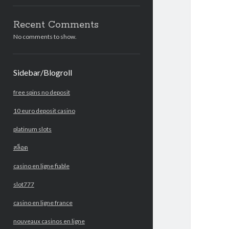
Recent Comments
No comments to show.
Sidebar/Blogroll
free spins no deposit
10 euro deposit casino
platinum slots
สล็อต
casino en ligne fiable
slot777
casino en ligne france
nouveaux casinos en ligne