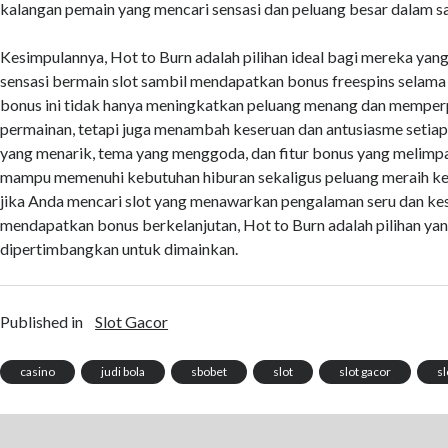
kalangan pemain yang mencari sensasi dan peluang besar dalam s
Kesimpulannya, Hot to Burn adalah pilihan ideal bagi mereka yan
sensasi bermain slot sambil mendapatkan bonus freespins selama 7
bonus ini tidak hanya meningkatkan peluang menang dan memper
permainan, tetapi juga menambah keseruan dan antusiasme setiap 
yang menarik, tema yang menggoda, dan fitur bonus yang melimpa
mampu memenuhi kebutuhan hiburan sekaligus peluang meraih ke
jika Anda mencari slot yang menawarkan pengalaman seru dan k
mendapatkan bonus berkelanjutan, Hot to Burn adalah pilihan yan
dipertimbangkan untuk dimainkan.
Published in
Slot Gacor
casino
judi bola
sbobet
slot
slot gacor
sl