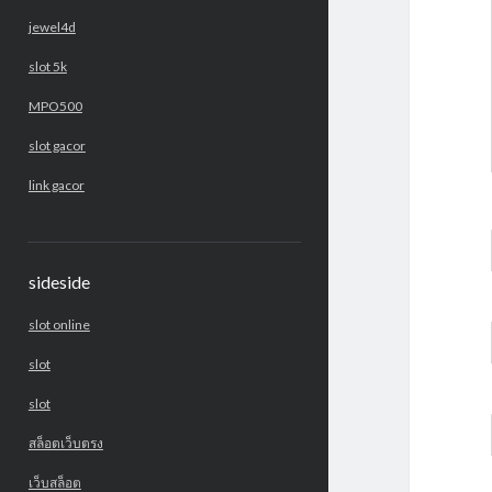
jewel4d
slot 5k
MPO500
slot gacor
link gacor
sideside
slot online
slot
slot
สล็อตเว็บตรง
เว็บสล็อต