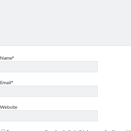
Name*
Email*
Website