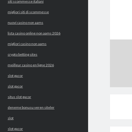
siti scommesse italiani
migliori siti di scommesse
nuovi casino non aams
lista casino online non aams 2026
migliori casino non aams
crypto betting sites
meilleur casino en ligne 2026
slot gacor
slot gacor
situs slot gacor
deneme bonusu veren siteler
slot
slot gacor