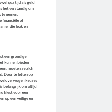
owel qua tijd als geld,
is het verstandig om
s te nemen.
 financiële of
anier die leuk en
st een grondige
ief kunnen bieden
eem, moeten ze zich
d. Door te letten op
rs weloverwogen keuzes
s belangrijk om altijd
nu kiest voor een
en op een veilige en