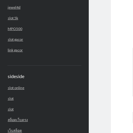
jewel4d
slot 5k
MPO500
slot gacor
link gacor
sideside
slot online
slot
slot
สล็อตเว็บตรง
เว็บสล็อต