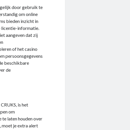
elijk door gebruik te
erstandig om online
ms bieden inzicht in
 licentie-informatie.
iet aangeven dat zij
en
leren of het casino
g om persoonsgegevens
 de beschikbare
ver de
r CRUKS, is het
orpen om
 te laten houden over
 moet je extra alert