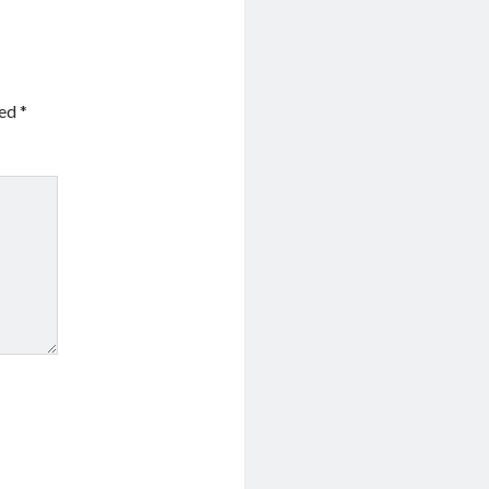
ked
*