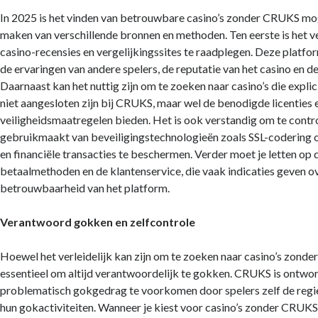
In 2025 is het vinden van betrouwbare casino’s zonder CRUKS mog
maken van verschillende bronnen en methoden. Ten eerste is het v
casino-recensies en vergelijkingssites te raadplegen. Deze platfor
de ervaringen van andere spelers, de reputatie van het casino en de
Daarnaast kan het nuttig zijn om te zoeken naar casino’s die explic
niet aangesloten zijn bij CRUKS, maar wel de benodigde licenties 
veiligheidsmaatregelen bieden. Het is ook verstandig om te contro
gebruikmaakt van beveiligingstechnologieën zoals SSL-coderin
en financiële transacties te beschermen. Verder moet je letten op
betaalmethoden en de klantenservice, die vaak indicaties geven o
betrouwbaarheid van het platform.
Verantwoord gokken en zelfcontrole
Hoewel het verleidelijk kan zijn om te zoeken naar casino’s zonde
essentieel om altijd verantwoordelijk te gokken. CRUKS is ontw
problematisch gokgedrag te voorkomen door spelers zelf de regie
hun gokactiviteiten. Wanneer je kiest voor casino’s zonder CRUKS,