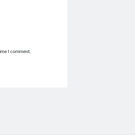
time I comment.