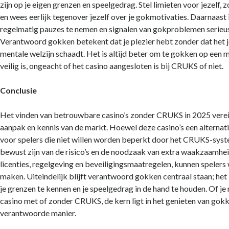
zijn op je eigen grenzen en speelgedrag. Stel limieten voor jezelf, z
en wees eerlijk tegenover jezelf over je gokmotivaties. Daarnaast 
regelmatig pauzes te nemen en signalen van gokproblemen serieu
Verantwoord gokken betekent dat je plezier hebt zonder dat het je
mentale welzijn schaadt. Het is altijd beter om te gokken op een m
veilig is, ongeacht of het casino aangesloten is bij CRUKS of niet.
Conclusie
Het vinden van betrouwbare casino’s zonder CRUKS in 2025 verei
aanpak en kennis van de markt. Hoewel deze casino’s een alternat
voor spelers die niet willen worden beperkt door het CRUKS-syst
bewust zijn van de risico’s en de noodzaak van extra waakzaamhei
licenties, regelgeving en beveiligingsmaatregelen, kunnen spele
maken. Uiteindelijk blijft verantwoord gokken centraal staan; het i
je grenzen te kennen en je speelgedrag in de hand te houden. Of je 
casino met of zonder CRUKS, de kern ligt in het genieten van gokk
verantwoorde manier.