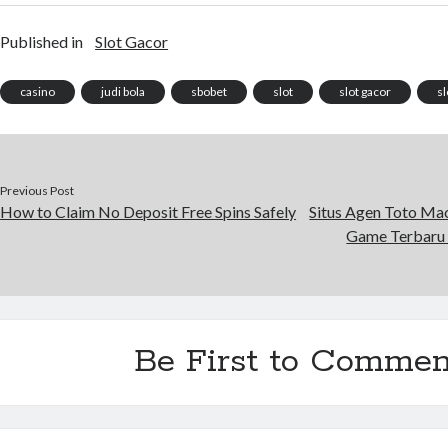
Published in
Slot Gacor
casino
judi bola
sbobet
slot
slot gacor
sl
Previous Post
How to Claim No Deposit Free Spins Safely
Situs Agen Toto Ma
Game Terbaru
Be First to Commen