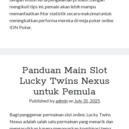
mengikuti tips ini, pemain akan lebih mampu
memanfaatkan fitur statistik secara maksimal untuk
meningkatkan performa mereka di meja poker online
IDN Poker.
Panduan Main Slot
Lucky Twins Nexus
untuk Pemula
Published by
admin
on
July 31, 2025
Bagi penggemar permainan slot online, Lucky Twins
Nexus adalah salah satu permainan yang menarik dan
mengasyikkan karena menawarkan kombinasi tema