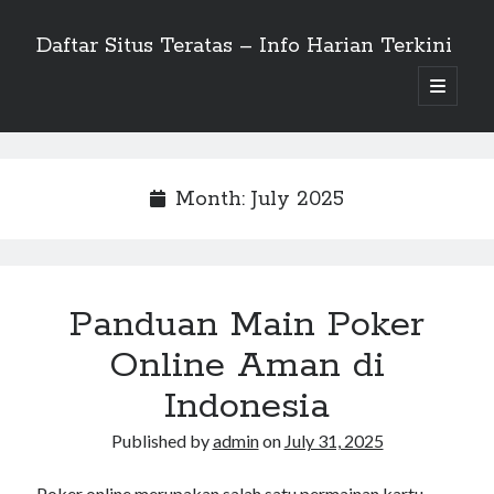
Daftar Situs Teratas – Info Harian Terkini
open
primary
Sidebar
menu
Search
Search
Month:
July 2025
Recent Posts
Mengenal Sweet Bonanza: Game Paling Manis dari Pragmatic Play
Perbedaan Antara Taruhan Single Bet dan Mix Parlay
Panduan Main Poker
Fenomena Tafsir Mimpi: Hubungan Antara Bunga Tidur dan Angka
Online Aman di
Keberuntungan
Mengapa Slot Pragmatic Play Selalu Jadi Pilihan Utama para Pemain?
Indonesia
Cara Kerja RNG (Random Number Generator) di Pragmatic Play, Apakah
Adil?
Published by
admin
on
July 31, 2025
Poker online merupakan salah satu permainan kartu