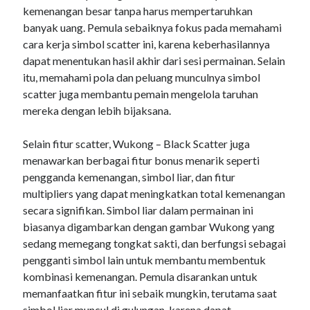
kemenangan besar tanpa harus mempertaruhkan
banyak uang. Pemula sebaiknya fokus pada memahami
cara kerja simbol scatter ini, karena keberhasilannya
dapat menentukan hasil akhir dari sesi permainan. Selain
itu, memahami pola dan peluang munculnya simbol
scatter juga membantu pemain mengelola taruhan
mereka dengan lebih bijaksana.
Selain fitur scatter, Wukong – Black Scatter juga
menawarkan berbagai fitur bonus menarik seperti
pengganda kemenangan, simbol liar, dan fitur
multipliers yang dapat meningkatkan total kemenangan
secara signifikan. Simbol liar dalam permainan ini
biasanya digambarkan dengan gambar Wukong yang
sedang memegang tongkat sakti, dan berfungsi sebagai
pengganti simbol lain untuk membantu membentuk
kombinasi kemenangan. Pemula disarankan untuk
memanfaatkan fitur ini sebaik mungkin, terutama saat
simbol liar muncul di gulungan, karena dapat