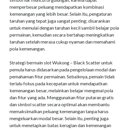
memperbesar peluang mendapatkan kombinasi
kemenangan yang lebih besar. Selain itu, pengaturan
taruhan yang tepat juga sangat penting; disarankan
untuk memulai dengan taruhan kecil sambil belajar pola
permainan, kemudian secara bertahap meningkatkan
taruhan setelah merasa cukup nyaman dan memahami
pola kemenangan.
Strategi bermain slot Wukong – Black Scatter untuk
pemula harus didasarkan pada pengelolaan modal dan
pemahaman fitur permainan. Sebaiknya, pemain tidak
terlalu fokus pada kecepatan untuk mendapatkan
kemenangan besar, melainkan belajar mengenal pola
dan fitur yang ada. Menggunakan fitur putaran gratis
dan simbol scatter secara optimal akan membantu
memaksimalkan peluang kemenangan tanpa harus
mengeluarkan modal besar. Selain itu, penting juga
untuk menetapkan batas kerugian dan kemenangan