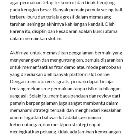
agar permainan tetap terkontrol dan tidak berujung
pada kerugian besar. Banyak pemain pemula sering kali
terburu-buru dan terlalu agresif dalam memasang
taruhan, sehingga akhirnya kehilangan kendali. Oleh
karena itu, disiplin dan kesabaran adalah kunci utama
dalam memainkan slot ini.
Akhirnya, untuk memastikan pengalaman bermain yang
menyenangkan dan menguntungkan, pemula disarankan
untuk memanfaatkan fitur demo atau mode percobaan
yang disediakan oleh banyak platform slot online.
Dengan mencoba versi gratis, pemain dapat belajar
tentang mekanisme permainan tanpa risiko kehilangan
uang asli. Selain itu, membaca panduan dan review dari
pemain berpengalaman juga sangat membantu dalam
memahami strategi terbaik dan menghindari kesalahan
umum. Ingatlah bahwa slot adalah permainan
keberuntungan, dan meskipun strategi dapat
meningkatkan peluang, tidak ada jaminan kemenangan