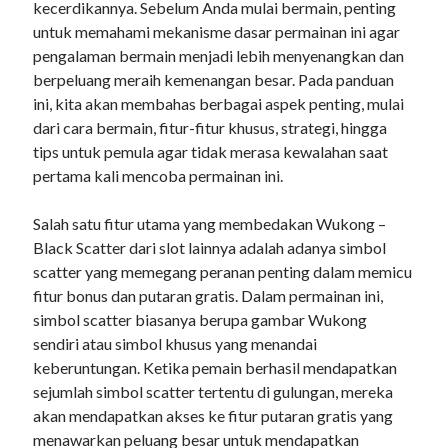
kecerdikannya. Sebelum Anda mulai bermain, penting
untuk memahami mekanisme dasar permainan ini agar
pengalaman bermain menjadi lebih menyenangkan dan
berpeluang meraih kemenangan besar. Pada panduan
ini, kita akan membahas berbagai aspek penting, mulai
dari cara bermain, fitur-fitur khusus, strategi, hingga
tips untuk pemula agar tidak merasa kewalahan saat
pertama kali mencoba permainan ini.
Salah satu fitur utama yang membedakan Wukong –
Black Scatter dari slot lainnya adalah adanya simbol
scatter yang memegang peranan penting dalam memicu
fitur bonus dan putaran gratis. Dalam permainan ini,
simbol scatter biasanya berupa gambar Wukong
sendiri atau simbol khusus yang menandai
keberuntungan. Ketika pemain berhasil mendapatkan
sejumlah simbol scatter tertentu di gulungan, mereka
akan mendapatkan akses ke fitur putaran gratis yang
menawarkan peluang besar untuk mendapatkan