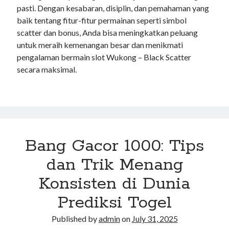
pasti. Dengan kesabaran, disiplin, dan pemahaman yang
baik tentang fitur-fitur permainan seperti simbol
scatter dan bonus, Anda bisa meningkatkan peluang
untuk meraih kemenangan besar dan menikmati
pengalaman bermain slot Wukong – Black Scatter
secara maksimal.
Bang Gacor 1000: Tips
dan Trik Menang
Konsisten di Dunia
Prediksi Togel
Published by
admin
on
July 31, 2025