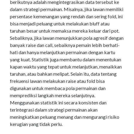
berikutnya adalah mengintegrasikan data tersebut ke
dalam strategi permainan. Misalnya, jika lawan memiliki
persentase kemenangan yang rendah dan sering fold, ini
bisa menjadi peluang untuk melakukan bluff atau
taruhan besar untuk memaksa mereka keluar dari pot.
Sebaliknya, jika lawan menunjukkan pola agresif dengan
banyak raise dan call, sebaiknya pemain lebih berhati-
hati dan hanya melanjutkan permainan dengan kartu
yang kuat. Statistik juga membantu dalam menentukan
kapan waktu yang tepat untuk melanjutkan, menaikkan
taruhan, atau bahkan melipat. Selain itu, data tentang
frekuensi lawan melakukan raise atau fold bisa
digunakan untuk membaca pola permainan dan
memprediksi langkah mereka selanjutnya.
Menggunakan statistik ini secara konsisten dan
terintegrasi dalam strategi permainan akan
meningkatkan peluang menang dan mengurangi risiko
kerugian yang tidak perlu.