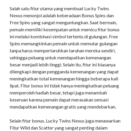
Salah satu fitur utama yang membuat Lucky Twins
Nexus menonjol adalah keberadaan Bonus Spins dan
Free Spins yang sangat menguntungkan. Saat bermain,
pemain memiliki kesempatan untuk memicu fitur bonus
ini melalui kombinasi simbol tertentu di gulungan. Free
Spins memungkinkan pemain untuk memutar gulungan
tanpa harus mempertaruhkan taruhan mereka sendiri,
sehingga peluang untuk mendapatkan kemenangan
besar menjadi lebih tinggi. Selain itu, fitur ini biasanya
dilengkapi dengan pengganda kemenangan yang dapat
meningkatkan total kemenangan hingga beberapa kali
lipat. Fitur bonus ini tidak hanya meningkatkan peluang
memperoleh hadiah besar, tetapi juga menambah
keseruan karena pemain dapat merasakan sensasi
mendapatkan kemenangan gratis yang mendebarkan.
Selain fitur bonus, Lucky Twins Nexus juga menawarkan
Fitur Wild dan Scatter yang sangat penting dalam