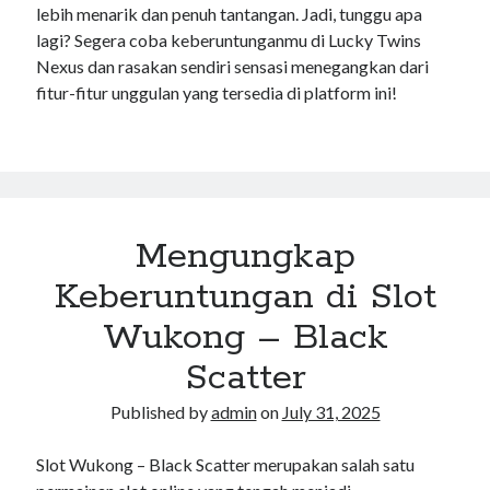
lebih menarik dan penuh tantangan. Jadi, tunggu apa
lagi? Segera coba keberuntunganmu di Lucky Twins
Nexus dan rasakan sendiri sensasi menegangkan dari
fitur-fitur unggulan yang tersedia di platform ini!
Mengungkap
Keberuntungan di Slot
Wukong – Black
Scatter
Published by
admin
on
July 31, 2025
Slot Wukong – Black Scatter merupakan salah satu