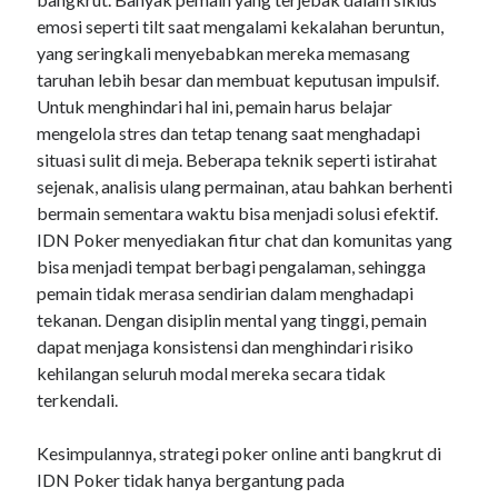
emosi seperti tilt saat mengalami kekalahan beruntun,
slot 5k
yang seringkali menyebabkan mereka memasang
MPO500
taruhan lebih besar dan membuat keputusan impulsif.
Untuk menghindari hal ini, pemain harus belajar
slot gacor
mengelola stres dan tetap tenang saat menghadapi
link gacor
situasi sulit di meja. Beberapa teknik seperti istirahat
sejenak, analisis ulang permainan, atau bahkan berhenti
bermain sementara waktu bisa menjadi solusi efektif.
IDN Poker menyediakan fitur chat dan komunitas yang
sideside
bisa menjadi tempat berbagi pengalaman, sehingga
pemain tidak merasa sendirian dalam menghadapi
slot online
tekanan. Dengan disiplin mental yang tinggi, pemain
slot
dapat menjaga konsistensi dan menghindari risiko
kehilangan seluruh modal mereka secara tidak
slot
terkendali.
สล็อตเว็บตรง
Kesimpulannya, strategi poker online anti bangkrut di
เว็บสล็อต
IDN Poker tidak hanya bergantung pada
เว็บตรง